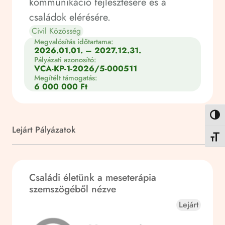
kommunikáció fejlesztésére és a
családok elérésére.
Civil Közösség
Megvalósítás időtartama:
2026.01.01. – 2027.12.31.
Pályázati azonosító:
VCA-KP-1-2026/5-000511
Megítélt támogatás:
6 000 000 Ft
Nagy k
Lejárt Pályázatok
Betűmé
Családi életünk a meseterápia
szemszögéből nézve
Lejárt