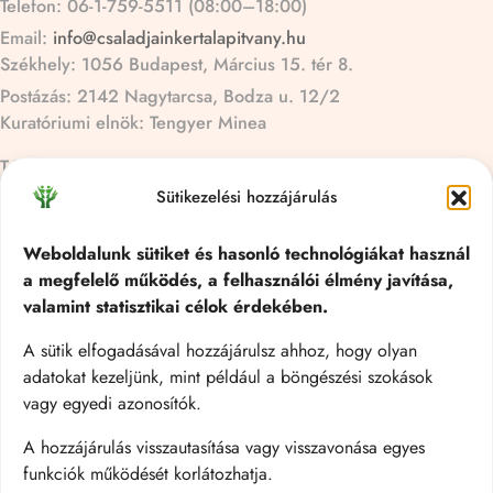
Telefon: 06-1-759-5511 (08:00–18:00)
Email:
info@csaladjainkertalapitvany.hu
Székhely: 1056 Budapest, Március 15. tér 8.
Postázás: 2142 Nagytarcsa, Bodza u. 12/2
Kuratóriumi elnök: Tengyer Minea
Tárhelyszolgáltató: Webdream
Sütikezelési hozzájárulás
Navigáció
Kezdőlap
Weboldalunk sütiket és hasonló technológiákat használ
Rólunk
a megfelelő működés, a felhasználói élmény javítása,
Így Segíthetsz
valamint statisztikai célok érdekében.
Pályázatok
A sütik elfogadásával hozzájárulsz ahhoz, hogy olyan
Aktuális
adatokat kezeljünk, mint például a böngészési szokások
Kapcsolat
vagy egyedi azonosítók.
:
Kérdések
Navigáció
P
A hozzájárulás visszautasítása vagy visszavonása egyes
á
funkciók működését korlátozhatja.
1% Felajánlás
l