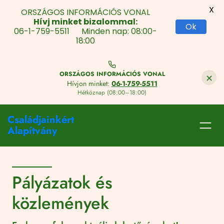
X
ORSZÁGOS INFORMÁCIÓS VONAL
Hívj minket bizalommal:
Ok
06-1-759-5511 Minden nap: 08:00-
18:00
Skip
to
×
ORSZÁGOS INFORMÁCIÓS VONAL
Content
Hívjon minket:
06-1-759-5511
Hétköznap (08:00–18:00)
Családjainkért
Alapítvány
Pályázatok és
közlemények