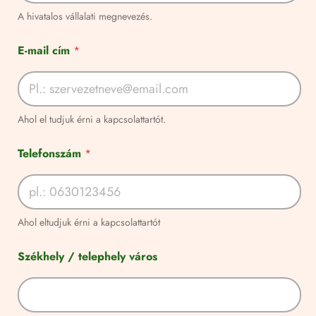
o
n
A hivatalos vállalati megnevezés.
s
z
E-mail cím
*
á
m
t
e
r
Ahol el tudjuk érni a kapcsolattartót.
v
e
z
Telefonszám
*
e
t
t
*
Ahol eltudjuk érni a kapcsolattartót
Székhely / telephely város