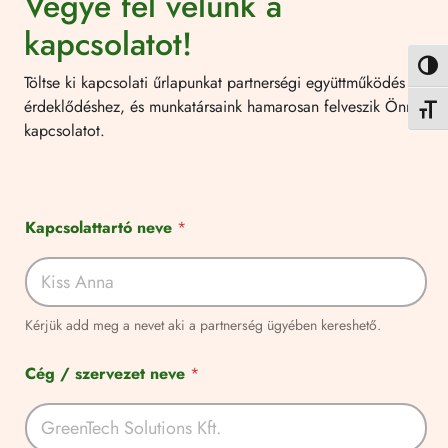
Vegye fel velünk a
kapcsolatot!
Nagy k
Töltse ki kapcsolati űrlapunkat partnerségi együttműködés iránti
érdeklődéshez, és munkatársaink hamarosan felveszik Önnel a
Betűmé
kapcsolatot.
Kapcsolattartó neve
*
Kérjük add meg a nevet aki a partnerség ügyében kereshető.
T
Cég / szervezet neve
*
e
l
e
f