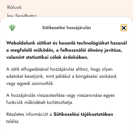
Rólunk
Így Segíthetsz
Pályázatok
Sütikezelési hozzájárulás
Aktuális
Kapcsolat
Weboldalunk sütiket és hasonló technológiákat használ
a megfelelő működés, a felhasználói élmény javítása,
Kérdések
valamint statisztikai célok érdekében.
Támogatás
A sütik elfogadásával hozzájárulsz ahhoz, hogy olyan
adatokat kezeljünk, mint például a böngészési szokások
Adományozás
vagy egyedi azonosítók.
1% Felajánlás
Banki Utalás
A hozzájárulás visszautasítása vagy visszavonása egyes
funkciók működését korlátozhatja.
Önkéntesség
Vállalati Partnerség
Részletes információt a
Sütikezelési tájékoztatóban
találsz.
Országos Információs Vonal