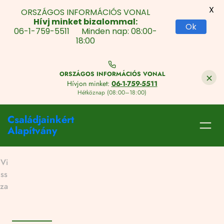
X
ORSZÁGOS INFORMÁCIÓS VONAL
Hívj minket bizalommal:
Ok
06-1-759-5511 Minden nap: 08:00-
18:00
Skip
to
×
ORSZÁGOS INFORMÁCIÓS VONAL
Content
Hívjon minket:
06-1-759-5511
Hétköznap (08:00–18:00)
Ugrás
Családjainkért
a
Alapítvány
tartalomhoz
Vi
ss
za